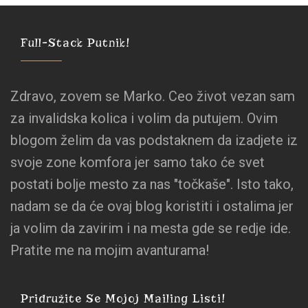
Full-Stack Putnik!
Zdravo, zovem se Marko. Ceo život vezan sam
za invalidska kolica i volim da putujem. Ovim
blogom želim da vas podstaknem da izadjete iz
svoje zone komfora jer samo tako će svet
postati bolje mesto za nas "točkaše". Isto tako,
nadam se da će ovaj blog koristiti i ostalima jer
ja volim da zavirim i na mesta gde se redje ide.
Pratite me na mojim avanturama!
Pridružite Se Mojoj Mailing Listi!