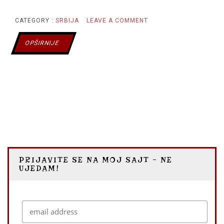
ON
CATEGORY :
SRBIJA
LEAVE A COMMENT
ZOVA,
OPŠIRNIJE
DVORCI
I
DRUGE
PRIČE
PRIJAVITE SE NA MOJ SAJT – NE
UJEDAM!