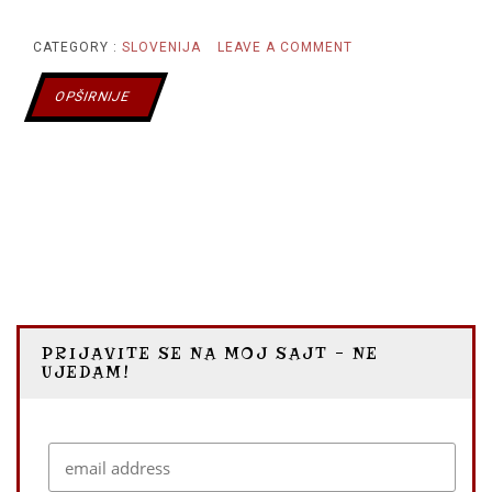
ON
CATEGORY :
SLOVENIJA
LEAVE A COMMENT
PORTOROŽ:
OPŠIRNIJE
GRAD
KAZINA
I
SOLI
PRIJAVITE SE NA MOJ SAJT – NE
UJEDAM!