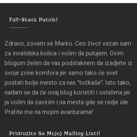
Full-Stack Putnik!
Zdravo, zovem se Marko. Ceo život vezan sam
za invalidska kolica i volim da putujem. Ovim
blogom želim da vas podstaknem da izadjete iz
svoje zone komfora jer samo tako će svet
postati bolje mesto za nas "točkaše". Isto tako,
nadam se da će ovaj blog koristiti i ostalima jer
ja volim da zavirim i na mesta gde se redje ide.
Pratite me na mojim avanturama!
Pridružite Se Mojoj Mailing Listi!