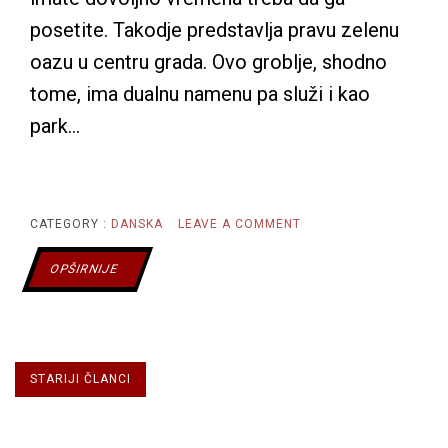
posetite. Takodje predstavlja pravu zelenu
oazu u centru grada. Ovo groblje, shodno
tome, ima dualnu namenu pa služi i kao
park…
ON
CATEGORY :
DANSKA
LEAVE A COMMENT
MESTO
OPŠIRNIJE
GDE
Kretanje
POČIVAJU
STARIJI ČLANCI
članaka
SVETSKI
POZNATI