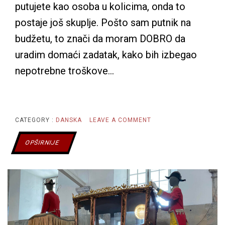
putujete kao osoba u kolicima, onda to
postaje još skuplje. Pošto sam putnik na
budžetu, to znači da moram DOBRO da
uradim domaći zadatak, kako bih izbegao
nepotrebne troškove…
ON
CATEGORY :
DANSKA
LEAVE A COMMENT
KOPENHAGEN
OPŠIRNIJE
KAKO
I
ŠTA