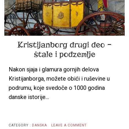
–
DETALJAN
IZVEŠTAJ
Kristijanborg drugi deo –
štale i podzemlje
Nakon sjaja i glamura gornjih delova
Kristijanborga, možete obići i ruševine u
podrumu, koje svedoče o 1000 godina
danske istorije…
ON
CATEGORY :
DANSKA
LEAVE A COMMENT