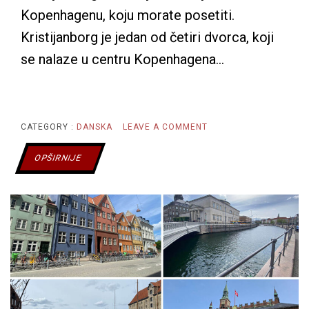
Kopenhagenu, koju morate posetiti.
Kristijanborg je jedan od četiri dvorca, koji
se nalaze u centru Kopenhagena…
ON
CATEGORY :
DANSKA
LEAVE A COMMENT
POSETA
OPŠIRNIJE
KRISTIJANBORGU
PRVI
DEO
–