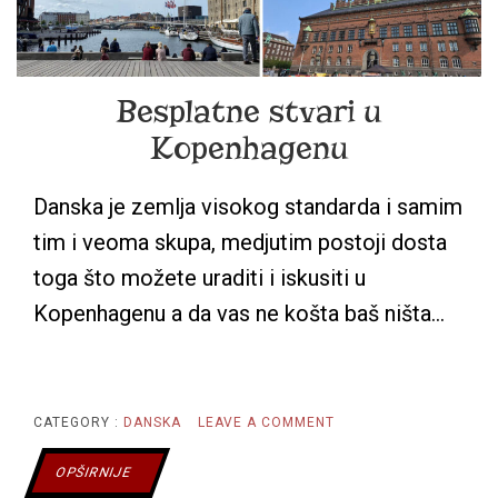
ŠTA
TREBA
Besplatne stvari u
DA
Kopenhagenu
ZNATE
Danska je zemlja visokog standarda i samim
tim i veoma skupa, medjutim postoji dosta
toga što možete uraditi i iskusiti u
Kopenhagenu a da vas ne košta baš ništa…
ON
CATEGORY :
DANSKA
LEAVE A COMMENT
BESPLATNE
OPŠIRNIJE