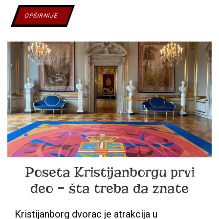
KRISTIJANBORG
OPŠIRNIJE
DRUGI
DEO
–
ŠTALE
I
PODZEMLJE
Poseta Kristijanborgu prvi
deo – šta treba da znate
Kristijanborg dvorac je atrakcija u