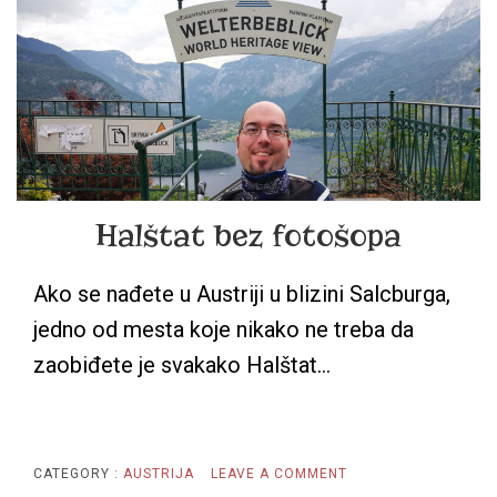
Halštat bez fotošopa
Ako se nađete u Austriji u blizini Salcburga,
jedno od mesta koje nikako ne treba da
zaobiđete je svakako Halštat…
ON
CATEGORY :
AUSTRIJA
LEAVE A COMMENT