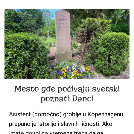
STVARI
U
KOPENHAGENU
Mesto gde počivaju svetski
poznati Danci
Asistent (pomoćno) groblje u Kopenhagenu
prepuno je istorije i slavnih ličnosti. Ako
imate dovoljno vremena treba da ga